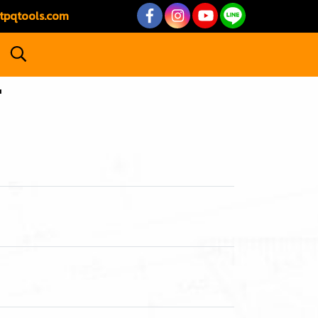
tpqtools.com
"