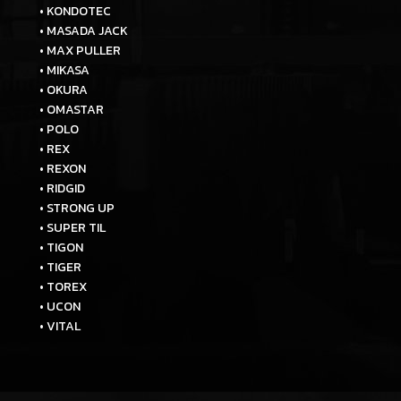
• KONDOTEC
• MASADA JACK
• MAX PULLER
• MIKASA
• OKURA
• OMASTAR
• POLO
• REX
• REXON
• RIDGID
• STRONG UP
• SUPER TIL
• TIGON
• TIGER
• TOREX
• UCON
• VITAL