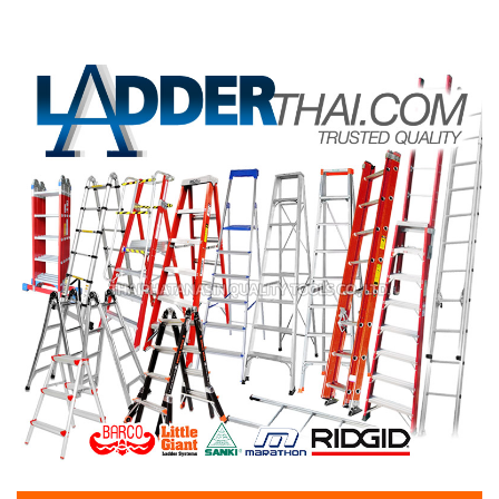
INGERSOLLRAND, JET, KOBETOOLS, KOSHIN PUMP, KUANI,
KUKEN, NIKO, OKURA, PUMA, RODCRAFT, TAKADA, TOKU,
TIGER, TIGON, VALU มั่นใจของใหม่ของแท้แกะกล่องทุกชิ้น พร้อม
บริการหลังการขาย อาทิเช่น ไขควงลม เครื่องขัดกระดาษทราย
เครื่องเจียร์ลม เครื่องเลื่อยลม บล็อกลม สกัดลมพร้อมดอกสกัด ด้าม
ฟรีลม ปืนลม รีเวทลม สว่านลม สายลมสปริง รวมถึงอุปกรณ์เสริมและ
อะไหล่ครบครัน มั่นใจ ส่งไว ใช้บริการจากเรา!