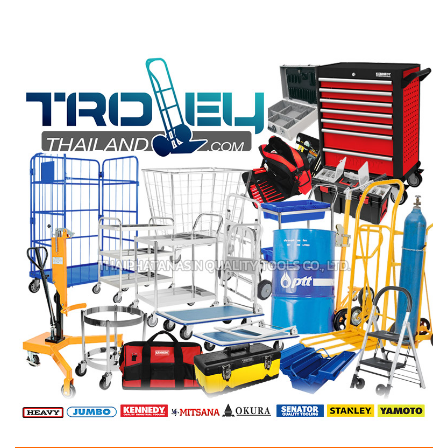
แบรนด์ SANKI, BARCO, LITTLE GIANT, MARATHON, RIDGID ครบ
ครันเพื่องานมืออาชีพ บันไดไฟเบอร์กลาส บันไดอลูมิเนียม บันไดอลูมิ
เนียมหนาพิเศษ บันไดเหล็ก หลากหลายความสูงตามมาตรฐานความ
ปลอดภัย ตอบโจทย์การใช้งาน บันไดทรงเอ บันไดพาด บันไดพับ
บันไดพาดเลื่อน 2 ตอน บันไดพาดเลื่อน 3 ตอน บันไดแฟนซี บันได
แพลตฟอร์ม บันไดมีพื้นยืน บันได้มีมือจับ บันไดมีถาดเครื่องมือช่าง
บันไดเอนกประสงค์ จากผู้แทนจำหน่ายโดยตรง