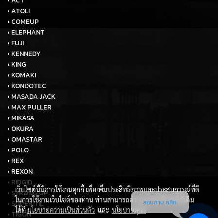
• แจ้งชำระเงิน
• ติดต่อเรา
• ลิงค์
กลุ่มสินค้า
• รอกโซ่ รอกโยก รอกไฟฟ้า รอกสลิง
• แม่แรงไฮโดรลิค แม่แรงเต่า แม่แรงกระปุก-ตะเข้ แม่แรงทุกชนิด
• เครื่องต๊าปเกลียวไฟฟ้า
• สว่านแท่นแม่เหล็ก แท่นเจาะ
• เครื่องมือออโตเมทีฟ
• เครื่องทุ่นแรง
• พัดลมดูด-เป่าอุตสาหกรรม
• เครื่องมือก่อสร้าง
แบรนด์สินค้า
• ACT
เว็บไซต์นี้มีการใช้งานคุกกี้ เพื่อเพิ่มประสิทธิภาพและประสบการณ์ที่ดี
• ATOLI
ในการใช้งานเว็บไซต์ของท่าน ท่านสามารถอ่านรายละเอียดเพิ่มเติม
สอบถาม คลิก
• COMEUP
ได้ที่
นโยบายความเป็นส่วนตัว
และ
นโยบายคุกกี้
• ELEPHANT