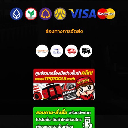
CONTACT US
02-4898958-9
CALL CENTER
@tpqtool
LINE ฝ่ายขาย :
( มี @ ด้านหน้า )
info@tpqtools.com
E-MAIL :
สายด่วนติดต่อแผนกขาย
คุณน้อย
: 084-224-2422
คุณเจน
: 088-585-1458
คุณแพม
: 085-692-6224
ช่องทางการชำระเงิน