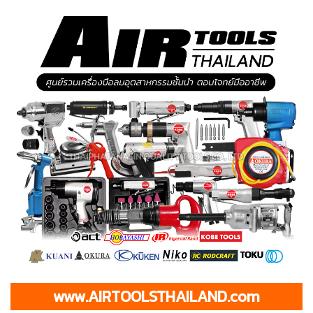
อาชีพ มาตรฐานสากล ไม่ว่าจะเป็น คีมย้ำหางปลา คีมตัด-ปอก-ย้ำ คีม
ย้ำไฮโดรลิค คีมตัดไฮโดรลิค เครื่องมือไฮโดรลิคบัสบาร์ แม่แรง
คุณภาพ แม่แรงกระปุก แม่แรงตะเข้ แม่แรงลม แบรนด์ชั้นนำ อาทิ
OMASTAR, EAGLE PRO, KENNEDY, OKURA, KUDOS, MASADA
JACK, POWERRAM, RAM-PAC, ROBIN'S TOOLS, MARVEL, OPT
และอีกมากมาย รวมรุ่นยอดนิยมจากผู้แทนจำหน่ายโดยตรง