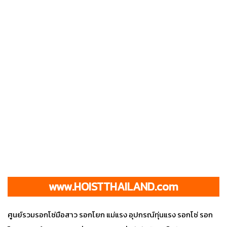
www.HOISTTHAILAND.com
ศูนย์รวมรอกโซ่มือสาว รอกโยก แม่แรง อุปกรณ์ทุ่นแรง รอกโซ่ รอก