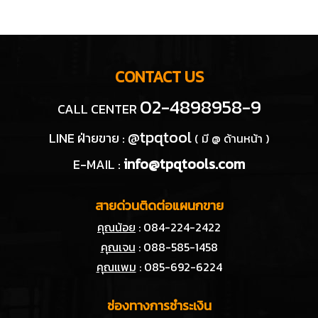
ศูนย์รวมเครื่องมือช่างเกรดพรีเมี่ยม PB SWISS TOOLS แบรนด์
อันดับ 1 จากประเทศสวิตเซอร์แลนด์ ส่งตรงจากผู้ผลิต ใหม่ชัวร์ ของ
แท้ 100% MADE IN SWITZERLAND พร้อมบริการและจัดจำหน่าย
โดยตัวแทนจำหน่ายโดยตรง แกร่งทนทาน เซฟตี้ทุกการใช้งาน ทั้ง
ไขควง ไขควงแบน ไขควงแฉก ไขควงชุด ไขควงซองหนัง ประแจหก
เหลี่ยม ประแจแอล ประแจแอลสีรุ้ง ประแจหกเหลี่ยมสั้น ประแจหก
เหลี่ยมยาว ประแจหกเหลี่ยมหัวบอล ประแจหกเหลี่ยมหัวบอลสั้นสีรุ้ง
ประแจแอลหัวบอลยาว ประแจหกเหลี่ยมหัวบอลยาวสีรุ้ง เหล็กสกัด
เหล็กส่ง รวมรุ่นยอดนิยม!