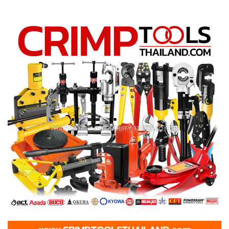
BOSCH, MAKITA, MAKTEC, MILWAUKEE, MITSUBISHI, LAVOR,
RIDGID, SMART เครื่องมือไฟฟ้าไร้สาย สว่านไฟฟ้า สว่านกระแทก
สว่านโรตารี่ สว่านสกัดทำลาย สว่านไขควงไฟฟ้า เลื่อยไฟฟ้า กรรไกร
ไฟฟ้า ปืนลมร้อน มอเตอร์หินไฟ เครื่องดูดฝุ่นอุตสาหกรรม เครื่องฉีด
น้ำแรงดันสูง เครื่องมือวัดระยะเลเซอร์ เครื่องมือล้างท่อ เครื่องเป่า
ลม ปั๊มจุ่ม ปั๊มแช่ ปั๊มดูดโคลน ปั๊มน้ำอัตโนมัติ ดอกสว่าน ดอกเจาะ ใบ
เลื่อย ใบเจียร์ หัวจับดอก ฯลฯ