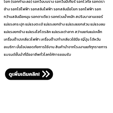
โยก (รอกกำมะลอ) รอกวิ่งบนราง รอกวิ่งมีเกียร์ รอกไวทัล รอกตรา
ช้าง รอกโซ่ไฟฟ้า รอกสลิงไฟฟ้า รอกสลิงมือโยก รอกไฟฟ้า รอก
กว้านสลิงมือหมุน รอกตาเดียว รอกถ่วงน้ำหนัก สปริงบาลานเซอร์
แม่แรงกระปุก แม่แรงตะเข้ แม่แรงยกข้าง แม่แรงแยกส่วน แม่แรงลม
แม่แรงยกข้าง แม่แรงไฮโดรลิค แม่แรงเต่าลาก สว่านแท่นแม่เหล็ก
เครื่องต๊าปเกลียวไฟฟ้า เครื่องต๊าปทำเกลียวใช้มือ ญี่ปุ่น ไต้หวัน
อเมริกา มั่นใจปลอดภัยการใช้งาน สินค้านำจากโรงงานแท้ทุกรายการ
แบรนด์ชั้นนำที่มืออาชีพทั่วโลกให้การยอมรับ