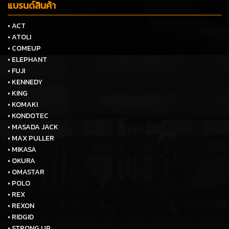
แบรนด์สินค้า
• ACT
• ATOLI
• COMEUP
• ELEPHANT
• FUJI
• KENNEDY
• KING
• KOMAKI
• KONDOTEC
• MASADA JACK
• MAX PULLER
• MIKASA
• OKURA
• OMASTAR
• POLO
• REX
• REXON
• RIDGID
• STRONG UP