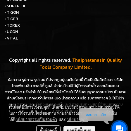
• SUPER TIL
• TIGON
• TIGER
• TOREX
• UCON
• VITAL
Copyright all rights reserved.
Thaiphatanasin Quality
Tools Company Limited.
ข้อความ รูปภาพ รูปแบบ ที่ปรากฏอยู่บนเว็บไซต์นี้ ถือเป็นลิขสิทธิ์ของ บริษัท
ไทยพัฒนสิน ควอลิตี้ ทูลส์ จำกัด ห้ามมิให้ผู้ใดกระทำซ้ำ ลอกเลียนแบบ
ดาวน์โหลด หรือนำไปใช้ประโยชน์อื่นใดโดยไม่ได้รับอนุญาตจากบริษัทฯ เป็นลาย
ลักษณ์อักษร หากพบว่ามีการละเมิด นำข้อความ หรือ รูปภาพต่างๆ ไปใช้ไม่ว่า
ส่วนใดส่วนหนึ่งหรือทั้งหมดของเว็บไซต์ ทางบริษัทฯ มีสิทธิ์ดำเนินการตาม
เว็บไซต์นี้มีการใช้งานคุกกี้ เพื่อเพิ่มประสิทธิภาพและประสบการณ์ที่ดี
กฎหมายได้ทันที
ในการใช้งานเว็บไซต์ของท่าน ท่านสามารถอ่านรายละเอียดเพิ่มเติม
สอบถาม คลิก
ได้ที่
นโยบายความเป็นส่วนตัว
และ
นโยบายคุกกี้
ตั้งค่าคุกกี้
ยอมรับทั้งหมด