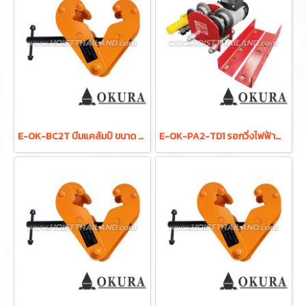
E-OK-BC2T บีมแคล้มป์ ขนาด 2 ตัน (2000 กก.) OKURA
E-OK-PA2-TD1 รอกวิ่งไฟฟ้าสำหรับรอกสลิงไฟฟ้า (สำหรับรุ่น PA2-PA3) "OKURA"