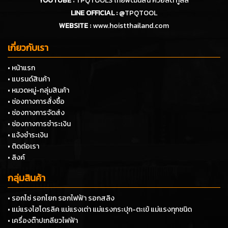
YOUTUBE :
TPQTOOLS ไทยพัฒนสิน ควอลิตี้ ทูลส์
LINE OFFICIAL :
@TPQTOOL
WEBSITE :
www.hoistthailand.com
เกี่ยวกับเรา
• หน้าแรก
• แบรนด์สินค้า
• หมวดหมู่-กลุ่มสินค้า
• ช่องทางการสั่งซื้อ
• ช่องทางการจัดส่ง
• ช่องทางการชำระเงิน
• แจ้งชำระเงิน
• ติดต่อเรา
• ลิงค์
กลุ่มสินค้า
• รอกโซ่ รอกโยก รอกไฟฟ้า รอกสลิง
• แม่แรงไฮโดรลิค แม่แรงเต่า แม่แรงกระปุก-ตะเข้ แม่แรงทุกชนิด
• เครื่องต๊าปเกลียวไฟฟ้า