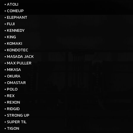
• ATOLI
• COMEUP
• ELEPHANT
• FUJI
• KENNEDY
• KING
• KOMAKI
• KONDOTEC
• MASADA JACK
• MAX PULLER
• MIKASA
• OKURA
• OMASTAR
• POLO
• REX
• REXON
• RIDGID
• STRONG UP
• SUPER TIL
• TIGON