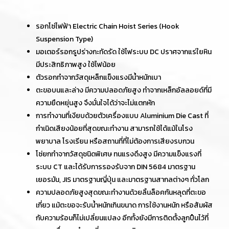
รอกโซ่ไฟฟ้า Electric Chain Hoist Series (Hook
Suspension Type)
มอเตอร์รอกรูปร่างกะทัดรัด ใช้ไฟระบบ DC ปราศจากแร่ใยหิน
มีประสิทธิภาพสูง ใช้ไฟน้อย
ตัวรอกทำจากวัสดุเหล็กแข็งแรงมีน้ำหนักเบา
ตะขอบนและล่าง มีความปลอดภัยสูง ทำจากเหล็กอัลลอยด์ที่มี
ความยืดหยุ่นสูง จึงมั่นใจได้ว่าจะไม่แตกหัก
การทำงานที่เงียบด้วยตัวเครื่องแบบ Aluminium Die Cast ที่
กำเนิดเสียงน้อยที่สุดขณะทำงาน สามารถใช้ได้แม้ในโรง
พยาบาล โรงเรียน หรือสถานที่ที่ไม่ต้องการเสียงรบกวน
โซ่ยกทำจากวัสดุชนิดพิเศษ ทนแรงดึงสูง มีความแข็งแรงที่
ระบบ CT และได้รับการรองรับจาก DIN 5684 มาตรฐาน
เยอรมัน, JIS มาตรฐานญี่ปุ่น และมาตรฐานสากลต่างๆ ทั่วโลก
ความปลอดภัยสูงสุดขณะทำงานด้วยลิ้นล็อคกันหลุดที่ตะขอ
เกี่ยว แม้ตะขอจะรับน้ำหนักเกินขนาด การใช้งานหนัก หรือสัมผัส
กับความร้อนก็ไม่เปลี่ยนแปลง อีกทั้งยังมีการติดตั้งลูกปืนไว้ที่