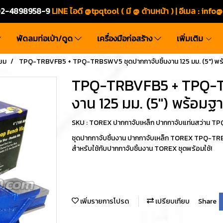
ร.02-4898958-9
LINE ไอดี @tpqtool ( มี @ ด้านหน้า ) | อีเมล
:
info@
พัดลมท่อเป่า/ดูด
เครื่องมือก่อสร้าง
เพิ่มเติม
ยม
TPQ-TRBVFB5 + TPQ-TRBSWV5 ชุดปากกาจับชิ้นงาน 125 มม. (5") พ
TPQ-TRBVFB5 + TPQ-TR
งาน 125 มม. (5") พร้อม
SKU : TOREX ปากกาจับเหล็ก ปากกาจับแท่นสว่า
ชุดปากกาจับชิ้นงาน ปากกาจับเหล็ก TOREX TPQ
สำหรับใช้กับปากกาจับชิ้นงาน TOREX ชุดพร้อมใช้!
เพิ่มรายการโปรด
เปรียบเทียบ
Share