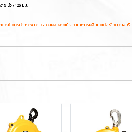
5 นิ้ว / 125 มม.
ัดแสงในการถ่ายภาพ การแสดงผลของหน้าจอ และการผลิตในแต่ละล็อต ทางบริษัทฯข