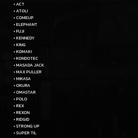
• ACT
• ATOLI
• COMEUP
• ELEPHANT
• FUJI
• KENNEDY
• KING
• KOMAKI
• KONDOTEC
• MASADA JACK
• MAX PULLER
• MIKASA
• OKURA
• OMASTAR
• POLO
• REX
• REXON
• RIDGID
• STRONG UP
• SUPER TIL