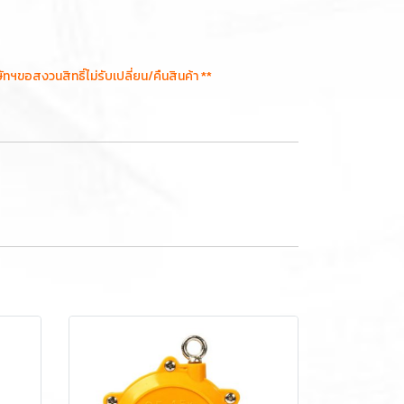
อสงวนสิทธิ์ไม่รับเปลี่ยน/คืนสินค้า **