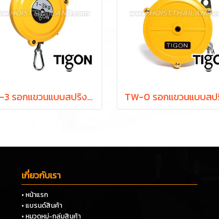
TW-3 รอกแขวนแบบสปริง ยกได้ 1.0-3.0 กก. ระยะยก 1.3 ม. "TIGON" มาตรฐานสากลจากประเทศเกาหลี
เกี่ยวกับเรา
• หน้าแรก
• แบรนด์สินค้า
• หมวดหมู่-กลุ่มสินค้า