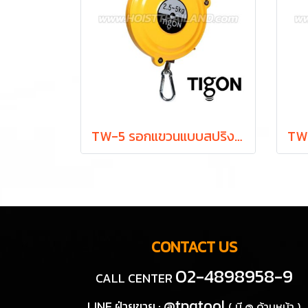
TW-5 รอกแขวนแบบสปริง ยกได้ 2.5-5.0 กก. ระยะยก 1.3 ม. "TIGON" มาตรฐานสากลจากประเทศเกาหลี
CONTACT US
02-4898958-9
CALL CENTER
@tpqtool
LINE ฝ่ายขาย :
( มี @ ด้านหน้า )