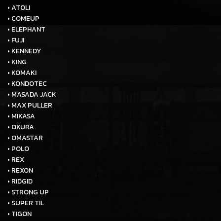
• ATOLI
• COMEUP
• ELEPHANT
• FUJI
• KENNEDY
• KING
• KOMAKI
• KONDOTEC
• MASADA JACK
• MAX PULLER
• MIKASA
• OKURA
• OMASTAR
• POLO
• REX
• REXON
• RIDGID
• STRONG UP
• SUPER TIL
• TIGON