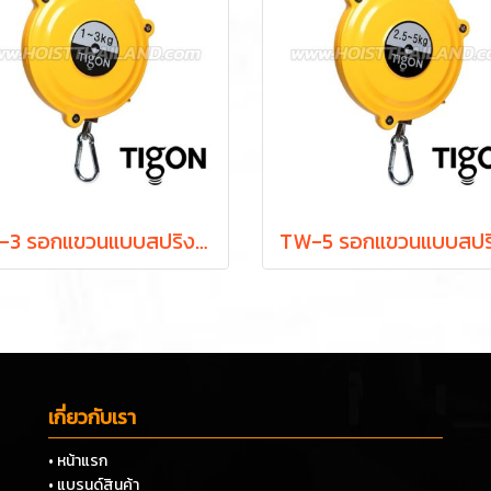
TW-3 รอกแขวนแบบสปริง ยกได้ 1.0-3.0 กก. ระยะยก 1.3 ม. "TIGON" มาตรฐานสากลจากประเทศเกาหลี
เกี่ยวกับเรา
• หน้าแรก
• แบรนด์สินค้า