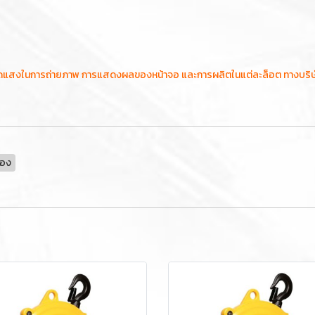
ัดแสงในการถ่ายภาพ การแสดงผลของหน้าจอ และการผลิตในแต่ละล็อต ทางบริษัทฯข
ือง