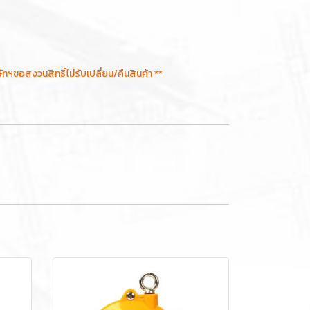
อสงวนสิทธิ์ไม่รับเปลี่ยน/คืนสินค้า **