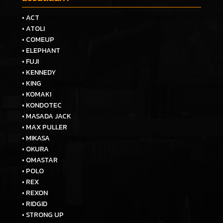
• ACT
• ATOLI
• COMEUP
• ELEPHANT
• FUJI
• KENNEDY
• KING
• KOMAKI
• KONDOTEC
• MASADA JACK
• MAX PULLER
• MIKASA
• OKURA
• OMASTAR
• POLO
• REX
• REXON
• RIDGID
• STRONG UP