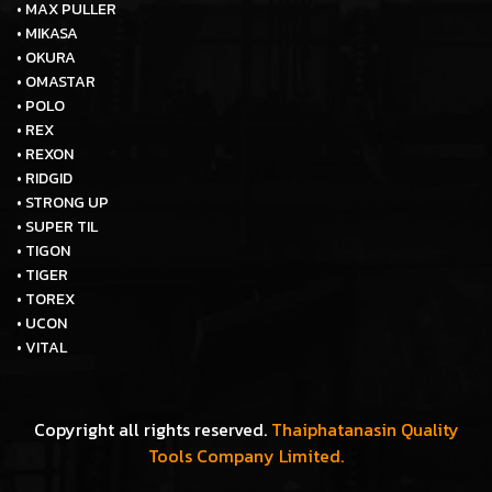
• MAX PULLER
• MIKASA
• OKURA
• OMASTAR
• POLO
• REX
• REXON
• RIDGID
• STRONG UP
• SUPER TIL
• TIGON
• TIGER
• TOREX
• UCON
• VITAL
Copyright all rights reserved.
Thaiphatanasin Quality
Tools Company Limited.