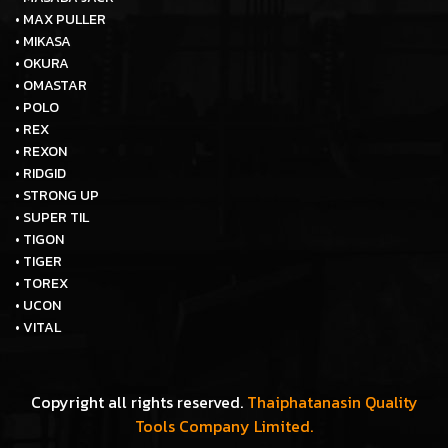
• MAX PULLER
• MIKASA
• OKURA
• OMASTAR
• POLO
• REX
• REXON
• RIDGID
• STRONG UP
• SUPER TIL
• TIGON
• TIGER
• TOREX
• UCON
• VITAL
Copyright all rights reserved.
Thaiphatanasin Quality
Tools Company Limited.