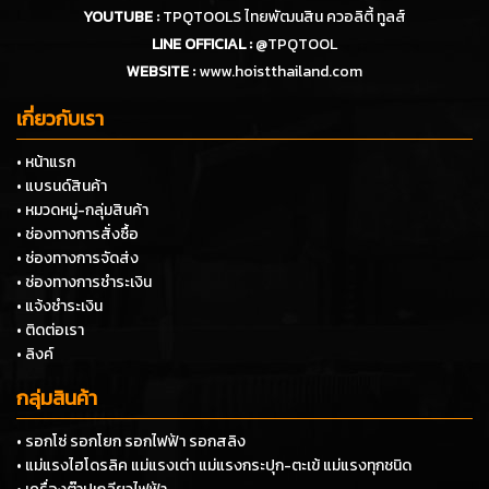
YOUTUBE :
TPQTOOLS ไทยพัฒนสิน ควอลิตี้ ทูลส์
LINE OFFICIAL :
@TPQTOOL
WEBSITE :
www.hoistthailand.com
เกี่ยวกับเรา
• หน้าแรก
• แบรนด์สินค้า
• หมวดหมู่-กลุ่มสินค้า
• ช่องทางการสั่งซื้อ
• ช่องทางการจัดส่ง
• ช่องทางการชำระเงิน
• แจ้งชำระเงิน
• ติดต่อเรา
• ลิงค์
กลุ่มสินค้า
• รอกโซ่ รอกโยก รอกไฟฟ้า รอกสลิง
• แม่แรงไฮโดรลิค แม่แรงเต่า แม่แรงกระปุก-ตะเข้ แม่แรงทุกชนิด