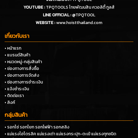
YOUTUBE :
TPQTOOLS ไทยพัฒนสิน ควอลิตี้ ทูลส์
LINE OFFICIAL :
@TPQTOOL
WEBSITE :
www.hoistthailand.com
เกี่ยวกับเรา
• หน้าแรก
• แบรนด์สินค้า
• หมวดหมู่-กลุ่มสินค้า
• ช่องทางการสั่งซื้อ
• ช่องทางการจัดส่ง
• ช่องทางการชำระเงิน
• แจ้งชำระเงิน
• ติดต่อเรา
• ลิงค์
กลุ่มสินค้า
• รอกโซ่ รอกโยก รอกไฟฟ้า รอกสลิง
• แม่แรงไฮโดรลิค แม่แรงเต่า แม่แรงกระปุก-ตะเข้ แม่แรงทุกชนิด