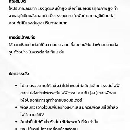
คุณสมบัติ
ให้ปริมาณลมมาก แรงดูดและเป่าสูง เลือกใช้มอเตอร์คุณภาพสูง ทำ
จากอลูมิเนียมอัลลอยด์ แข็งแรงทนทาน ใบพัดทำจากอลูมิเนียมอัล
ลอยด์ให้มีแรงดันสูง ปริมาณลมมาก
การต่อเข้ากับท่อ
ใช้ลวดเชื่อมท่อต่อให้มีควาามยาว สวมเชื่อมต่อเข้กับตัวพัดลมตามดัง
รูปตัวอย่าง ไม่ควรต่อท่อเกิน 2 อัน
ข้อควรระวัง
โปรดตรวจสอบให้แน่ใจว่าได้กำหนดให้สวิตช์เลือกแรงดันไฟฟ้า
ของแหล่งจ่ายไฟตรงกับไฟฟ้ากระแสสลับ (AC) ของพัดลม
เพื่อป้องกันการถูกทำลายของมอเตอร์
พัดลมควรวางไว้บนพื้นอย่างเหมาะสม ยกเว้นพัดลมที่ใช้กำลัง
ไฟ 3 สาย 36V
สินค้านี้ไม่ได้กันน้ำ ดังนั้น ใช้ได้เฉพาะในที่ร่มเท่านั้น
ขณะใช้งานไม่ควรเคลื่อนย้ายพัดลม