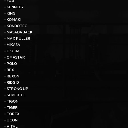
• FUJI
• KENNEDY
• KING
• KOMAKI
• KONDOTEC
• MASADA JACK
• MAX PULLER
• MIKASA
• OKURA
• OMASTAR
• POLO
• REX
• REXON
• RIDGID
• STRONG UP
• SUPER TIL
• TIGON
• TIGER
• TOREX
• UCON
• VITAL