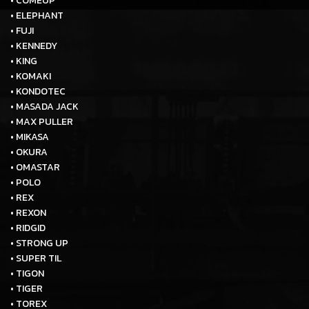
• COMEUP
• ELEPHANT
• FUJI
• KENNEDY
• KING
• KOMAKI
• KONDOTEC
• MASADA JACK
• MAX PULLER
• MIKASA
• OKURA
• OMASTAR
• POLO
• REX
• REXON
• RIDGID
• STRONG UP
• SUPER TIL
• TIGON
• TIGER
• TOREX