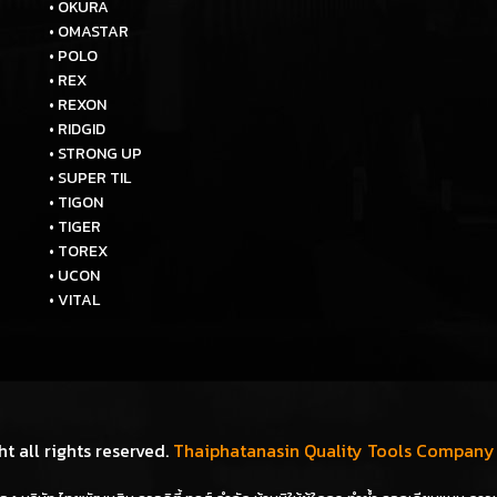
• OKURA
• OMASTAR
• POLO
• REX
• REXON
• RIDGID
• STRONG UP
• SUPER TIL
• TIGON
• TIGER
• TOREX
• UCON
• VITAL
t all rights reserved.
Thaiphatanasin Quality Tools Company 