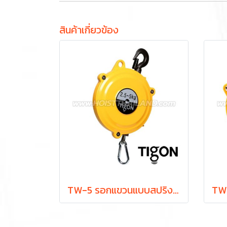
สินค้าเกี่ยวข้อง
TW-5 รอกแขวนแบบสปริง ยกได้ 2.5-5.0 กก. ระยะยก 1.3 ม. "TIGON" มาตรฐานสากลจากประเทศเกาหลี