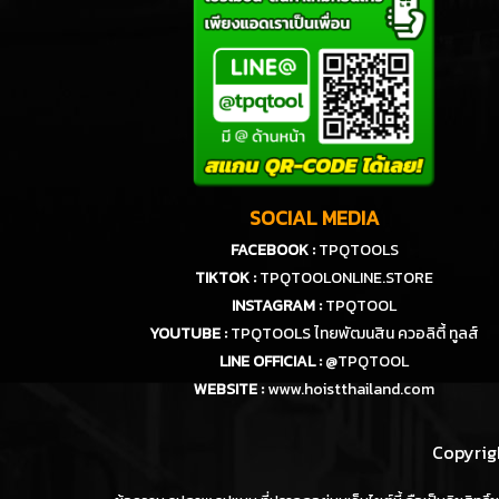
SOCIAL MEDIA
FACEBOOK :
TPQTOOLS
TIKTOK :
TPQTOOLONLINE.STORE
INSTAGRAM :
TPQTOOL
YOUTUBE :
TPQTOOLS ไทยพัฒนสิน ควอลิตี้ ทูลส์
LINE OFFICIAL :
@TPQTOOL
WEBSITE :
www.hoistthailand.com
Copyrigh