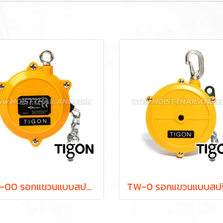
TW-00 รอกแขวนแบบสปริง ยกได้ 0.5-1.5 กก. ระยะยก 0.5 ม. "TIGON" มาตรฐานสากลจากประเทศเกาหลี