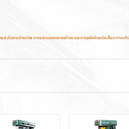
ัดแสงในการถ่ายภาพ การแสดงผลของหน้าจอ และการผลิตในแต่ละล็อต ทางบริษัทฯข