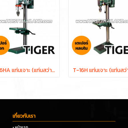
T-16HA แท่นเจาะ (แท่นสว่าน) 5/8 นิ้ว 550W ดอกสว่าน 16 มม. 16 สปีด พร้อมมอเตอร์ในตัว TIGER
เกี่ยวกับเรา
• หน้าแรก