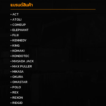
แบรนด์สินค้า
• ACT
• ATOLI
• COMEUP
• ELEPHANT
• FUJI
• KENNEDY
• KING
• KOMAKI
• KONDOTEC
• MASADA JACK
• MAX PULLER
• MIKASA
• OKURA
• OMASTAR
• POLO
• REX
• REXON
• RIDGID