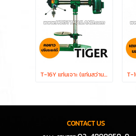
T-16Y แท่นเจาะ (แท่นสว่าน) 5/8 นิ้ว 450W ดอกสว่าน 16 มม. 12 สปีด TIGER
CONTACT US