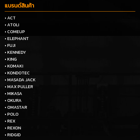
แบรนด์สินค้า
• ACT
• ATOLI
• COMEUP
• ELEPHANT
• FUJI
• KENNEDY
• KING
• KOMAKI
• KONDOTEC
• MASADA JACK
• MAX PULLER
• MIKASA
• OKURA
• OMASTAR
• POLO
• REX
• REXON
• RIDGID