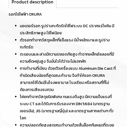
Product description
รอกโซ่ไฟฟ้า OKURA
มอเตอร์รอก รูปร่างกะทัดรัดใช้ไฟระบบ DC ปราศแร่ใยหิน มี
ประสิทธิภาพสูง ใช้ไฟน้อย
ตัวรอกทำจากวัสดุเหล็กที่แข็งแรง มีน้ำหนักเบาและรูปร่าง
กะทัดรัด
ตะขอบนและล่างมีความปลอดภัยสูง ทำจากเหล็กอัลลอยที่มี
ความยืดหยุ่นสูง จึงมั่นใจได้ว่าจะไม่แตกหัก
การทำงานที่เงียบ ด้วยตัวเครื่องแบบ Aluminum Die Cast ที่
กำเนิดเสียงน้อยที่สุดขณะทำงาน จึงทำให้รอก OKURA
สามารถใช้ได้แม้ในโรงพยาบาล โรงเรียน หรือสถานที่ที่ไม่
ต้องการเสียงรบกวน
โซ่ยกทำจากวัสดุชนิดพิเศษ ทนแรงดึงสูง มีความแข็งแรงที่
ระบบ CT และได้รับการรับรองจาก DIN 5684 (มาตรฐาน
เยอรมัน), JIS (มาตรฐานญี่ปุ่น) และมาตรฐานสากลต่างๆ ทั่ว
โลก
ความปลอดภัยสูงสุดขณะทำงานด้วยลิ้นล็อคกันหลุดที่ตะขอ