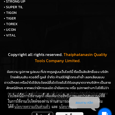
• STRONG UP
• SUPER TIL
• TIGON
• TIGER
• TOREX
• UCON
• VITAL
Copyright all rights reserved.
Thaiphatanasin Quality
Tools Company Limited.
ข้อความ รูปภาพ รูปแบบ ที่ปรากฏอยู่บนเว็บไซต์นี้ ถือเป็นลิขสิทธิ์ของ บริษัท
ไทยพัฒนสิน ควอลิตี้ ทูลส์ จำกัด ห้ามมิให้ผู้ใดกระทำซ้ำ ลอกเลียนแบบ
ดาวน์โหลด หรือนำไปใช้ประโยชน์อื่นใดโดยไม่ได้รับอนุญาตจากบริษัทฯ เป็นลาย
ลักษณ์อักษร หากพบว่ามีการละเมิด นำข้อความ หรือ รูปภาพต่างๆ ไปใช้ไม่ว่า
ส่วนใดส่วนหนึ่งหรือทั้งหมดของเว็บไซต์ ทางบริษัทฯ มีสิทธิ์ดำเนินการตาม
เว็บไซต์นี้มีการใช้งานคุกกี้ เพื่อเพิ่มประสิทธิภาพและประสบการณ์ที่ดี
กฎหมายได้ทันที
ในการใช้งานเว็บไซต์ของท่าน ท่านสามารถอ่านรายละเอียดเพิ่มเติม
สอบถาม คลิก
ได้ที่
นโยบายความเป็นส่วนตัว
และ
นโยบายคุกกี้