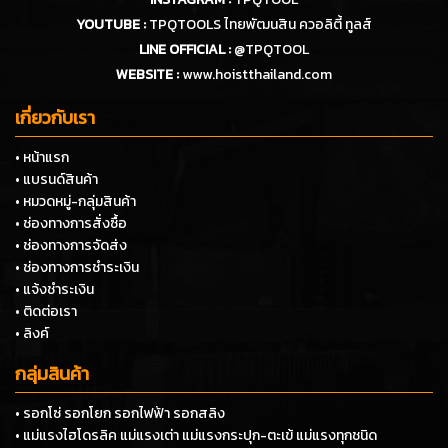
YOUTUBE :
TPQTOOLS ไทยพัฒนสิน ควอลิตี้ ทูลส์
LINE OFFICIAL :
@TPQTOOL
WEBSITE :
www.hoistthailand.com
เกี่ยวกับเรา
• หน้าแรก
• แบรนด์สินค้า
• หมวดหมู่-กลุ่มสินค้า
• ช่องทางการสั่งซื้อ
• ช่องทางการจัดส่ง
• ช่องทางการชำระเงิน
• แจ้งชำระเงิน
• ติดต่อเรา
• ลิงค์
กลุ่มสินค้า
• รอกโซ่ รอกโยก รอกไฟฟ้า รอกสลิง
• แม่แรงไฮโดรลิค แม่แรงเต่า แม่แรงกระปุก-ตะเข้ แม่แรงทุกชนิด