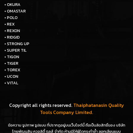
• OKURA
• OMASTAR
• POLO
• REX
• REXON
• RIDGID
• STRONG UP
• SUPER TIL
• TIGON
• TIGER
• TOREX
• UCON
• VITAL
Copyright all rights reserved.
Thaiphatanasin Quality
Tools Company Limited.
ข้อความ รูปภาพ รูปแบบ ที่ปรากฏอยู่บนเว็บไซต์นี้ ถือเป็นลิขสิทธิ์ของ บริษัท
ไทยพัฒนสิน ควอลิตี้ ทูลส์ จำกัด ห้ามมิให้ผู้ใดกระทำซ้ำ ลอกเลียนแบบ