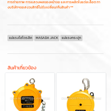
การถ่ายภาพ การแสดงผลของหน้าจอ และการผลิตในแต่ละล็อต ทา
งบริษัทฯขอสงวนสิทธิ์ไม่รับเปลี่ยน/คืนสินค้า **
แม่แรงไฮโดรลิค
MASADA JACK
แม่แรงกระปุก
สินค้าเกี่ยวข้อง