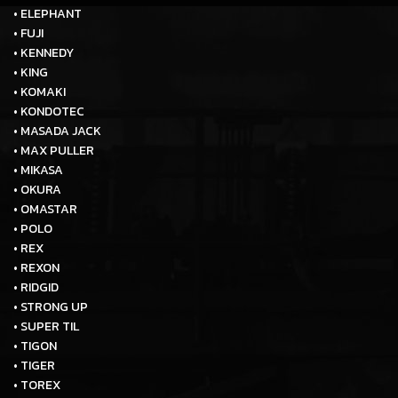
• ELEPHANT
• FUJI
• KENNEDY
• KING
• KOMAKI
• KONDOTEC
• MASADA JACK
• MAX PULLER
• MIKASA
• OKURA
• OMASTAR
• POLO
• REX
• REXON
• RIDGID
• STRONG UP
• SUPER TIL
• TIGON
• TIGER
• TOREX