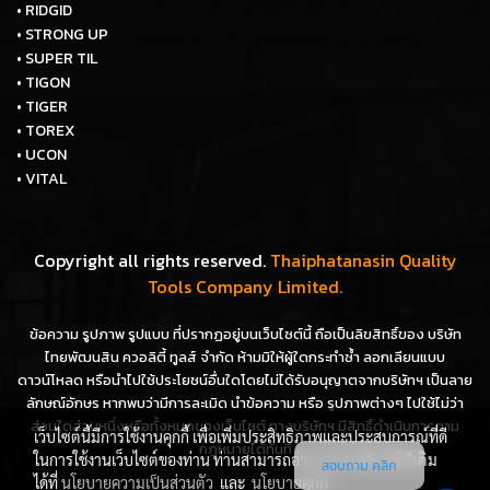
• RIDGID
• STRONG UP
• SUPER TIL
• TIGON
• TIGER
• TOREX
• UCON
• VITAL
Copyright all rights reserved.
Thaiphatanasin Quality
Tools Company Limited.
ข้อความ รูปภาพ รูปแบบ ที่ปรากฏอยู่บนเว็บไซต์นี้ ถือเป็นลิขสิทธิ์ของ บริษัท
ไทยพัฒนสิน ควอลิตี้ ทูลส์ จำกัด ห้ามมิให้ผู้ใดกระทำซ้ำ ลอกเลียนแบบ
ดาวน์โหลด หรือนำไปใช้ประโยชน์อื่นใดโดยไม่ได้รับอนุญาตจากบริษัทฯ เป็นลาย
ลักษณ์อักษร หากพบว่ามีการละเมิด นำข้อความ หรือ รูปภาพต่างๆ ไปใช้ไม่ว่า
ส่วนใดส่วนหนึ่งหรือทั้งหมดของเว็บไซต์ ทางบริษัทฯ มีสิทธิ์ดำเนินการตาม
เว็บไซต์นี้มีการใช้งานคุกกี้ เพื่อเพิ่มประสิทธิภาพและประสบการณ์ที่ดี
กฎหมายได้ทันที
ในการใช้งานเว็บไซต์ของท่าน ท่านสามารถอ่านรายละเอียดเพิ่มเติม
สอบถาม คลิก
ได้ที่
นโยบายความเป็นส่วนตัว
และ
นโยบายคุกกี้