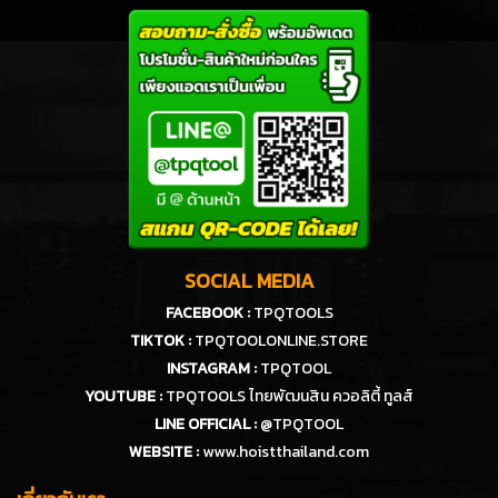
SOCIAL MEDIA
FACEBOOK :
TPQTOOLS
TIKTOK :
TPQTOOLONLINE.STORE
INSTAGRAM :
TPQTOOL
YOUTUBE :
TPQTOOLS ไทยพัฒนสิน ควอลิตี้ ทูลส์
LINE OFFICIAL :
@TPQTOOL
WEBSITE :
www.hoistthailand.com