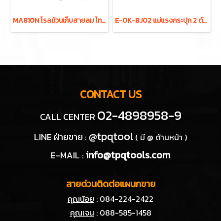
MA810N โรลม้วนเก็บสายลม ไทก้อน (Tigon) ขนาดรูด้านใน 8 มม. ขนาดรูด้านนอก 12 มม. ความยาว 10 เมตร แรงดันสูงสุดขณะทำงาน 15 บาร์ เหมาะกับใช้งานในอุตสาหกรรมทั่วไป ผลิตจากประเทศเกาหลี
E-OK-BJ02 แม่แรงกระปุก 2 ตัน มีระบบ VALVE OVERLOAD "OKURA"
CONTACT US
02-4898958-9
CALL CENTER
@tpqtool
LINE ฝ่ายขาย :
( มี @ ด้านหน้า )
info@tpqtools.com
E-MAIL :
สายด่วนติดต่อแผนกขาย
คุณน้อย
: 084-224-2422
คุณเจน
: 088-585-1458