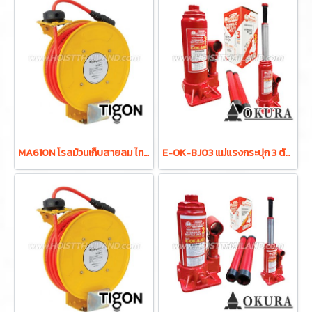
MA610N โรลม้วนเก็บสายลม ไทก้อน (Tigon) ขนาดรูด้านใน 6.5 มม. ขนาดรูด้านนอก 10 มม. ความยาว 10 เมตร แรงดันสูงสุดขณะทำงาน 15 บาร์ เหมาะกับใช้งานในอุตสาหกรรมทั่วไป ผลิตจากประเทศเกาหลี
E-OK-BJ03 แม่แรงกระปุก 3 ตัน มีระบบ VALVE OVERLOAD "OKURA"