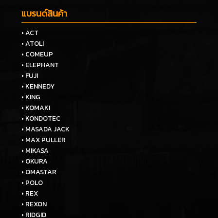
แบรนด์สินค้า
• ACT
• ATOLI
• COMEUP
• ELEPHANT
• FUJI
• KENNEDY
• KING
• KOMAKI
• KONDOTEC
• MASADA JACK
• MAX PULLER
• MIKASA
• OKURA
• OMASTAR
• POLO
• REX
• REXON
• RIDGID