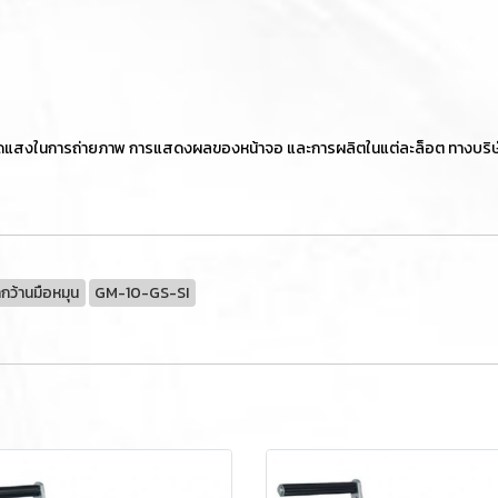
ัดแสงในการถ่ายภาพ การแสดงผลของหน้าจอ และการผลิตในแต่ละล็อต ทางบริษัทฯข
กว้านมือหมุน
GM-10-GS-SI