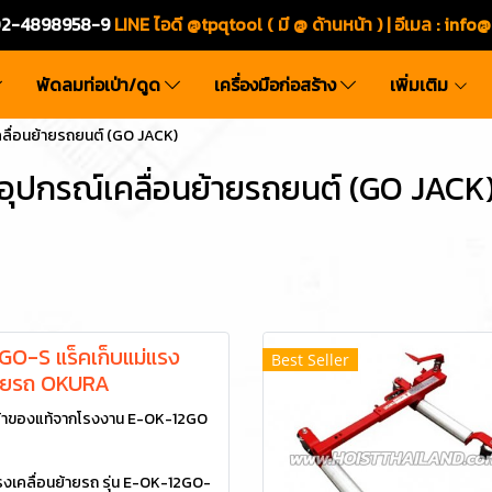
ร.02-4898958-9
LINE ไอดี @tpqtool ( มี @ ด้านหน้า ) | อีเมล
:
info@
พัดลมท่อเป่า/ดูด
เครื่องมือก่อสร้าง
เพิ่มเติม
คลื่อนย้ายรถยนต์ (GO JACK)
อุปกรณ์เคลื่อนย้ายรถยนต์ (GO JACK
O-S แร็คเก็บแม่แรง
Best Seller
้ายรถ OKURA
้าของแท้จากโรงงาน E-OK-12GO
รงเคลื่อนย้ายรถ รุ่น E-OK-12GO-