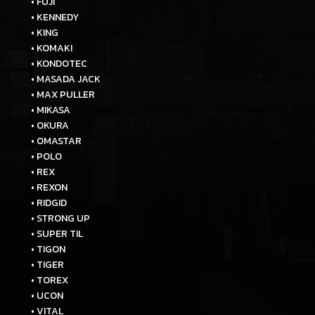
• FUJI
• KENNEDY
• KING
• KOMAKI
• KONDOTEC
• MASADA JACK
• MAX PULLER
• MIKASA
• OKURA
• OMASTAR
• POLO
• REX
• REXON
• RIDGID
• STRONG UP
• SUPER TIL
• TIGON
• TIGER
• TOREX
• UCON
• VITAL