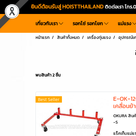
ยินดีต้อนรับสู่ HOISTTHAILAND
ติดต่อเรา โท
เกี่ยวกับเรา
รอกโซ่ รอกโยก
แม่แรง
หน้าแรก
สินค้าทั้งหมด
เครื่องทุ่นแรง
อุปกรณ์เ
พบสินค้า 2 ชิ้น
E-OK-12G
Best Seller
เคลื่อนย
OKURA สินค
-S
แร็คเก็บแม่แ