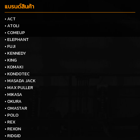
แบรนด์สินค้า
• ACT
• ATOLI
• COMEUP
• ELEPHANT
• FUJI
• KENNEDY
• KING
• KOMAKI
• KONDOTEC
• MASADA JACK
• MAX PULLER
• MIKASA
• OKURA
• OMASTAR
• POLO
• REX
• REXON
• RIDGID