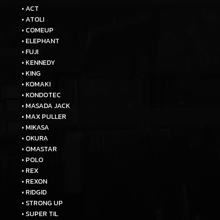
• ACT
• ATOLI
• COMEUP
• ELEPHANT
• FUJI
• KENNEDY
• KING
• KOMAKI
• KONDOTEC
• MASADA JACK
• MAX PULLER
• MIKASA
• OKURA
• OMASTAR
• POLO
• REX
• REXON
• RIDGID
• STRONG UP
• SUPER TIL