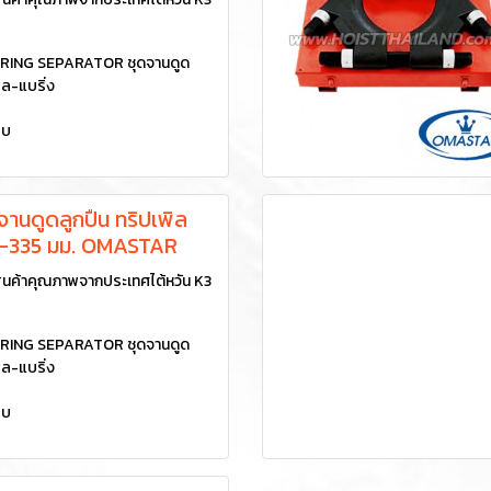
RING SEPARATOR ชุดจานดูด
ิล-แบริ่ง
ยบ
านดูดลูกปืน ทริปเพิล
90-335 มม. OMASTAR
นค้าคุณภาพจากประเทศไต้หวัน K3
RING SEPARATOR ชุดจานดูด
ิล-แบริ่ง
ยบ