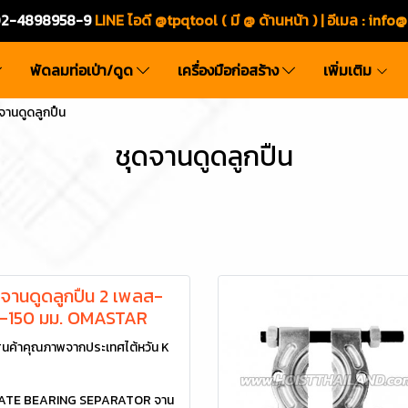
ร.02-4898958-9
LINE ไอดี @tpqtool ( มี @ ด้านหน้า ) | อีเมล
:
info@
พัดลมท่อเป่า/ดูด
เครื่องมือก่อสร้าง
เพิ่มเติม
จานดูดลูกปืน
ชุดจานดูดลูกปืน
จานดูดลูกปืน 2 เพลส-
-150 มม. OMASTAR
นค้าคุณภาพจากประเทศไต้หวัน K
LATE BEARING SEPARATOR จาน