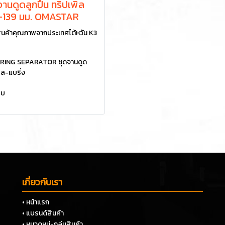
านดูดลูกปืน ทริปเพิล
6-139 มม. OMASTAR
นค้าคุณภาพจากประเทศไต้หวัน K3
RING SEPARATOR ชุดจานดูด
ิล-แบริ่ง
ยบ
เกี่ยวกับเรา
• หน้าแรก
• แบรนด์สินค้า
• หมวดหมู่-กลุ่มสินค้า