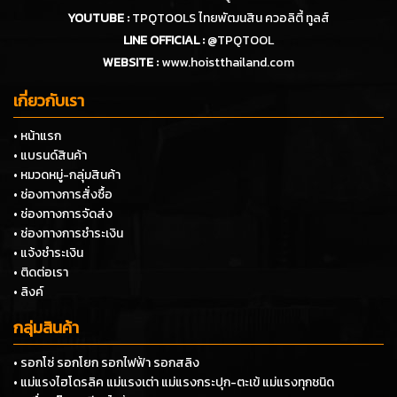
YOUTUBE :
TPQTOOLS ไทยพัฒนสิน ควอลิตี้ ทูลส์
LINE OFFICIAL :
@TPQTOOL
WEBSITE :
www.hoistthailand.com
เกี่ยวกับเรา
• หน้าแรก
• แบรนด์สินค้า
• หมวดหมู่-กลุ่มสินค้า
• ช่องทางการสั่งซื้อ
• ช่องทางการจัดส่ง
• ช่องทางการชำระเงิน
• แจ้งชำระเงิน
• ติดต่อเรา
• ลิงค์
กลุ่มสินค้า
• รอกโซ่ รอกโยก รอกไฟฟ้า รอกสลิง
• แม่แรงไฮโดรลิค แม่แรงเต่า แม่แรงกระปุก-ตะเข้ แม่แรงทุกชนิด