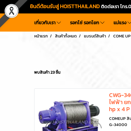
ยินดีต้อนรับสู่ HOISTTHAILAND
ติดต่อเรา โท
เกี่ยวกับเรา
รอกโซ่ รอกโยก
แม่แรง
หน้าแรก
สินค้าทั้งหมด
แบรนด์สินค้า
COME UP
พบสินค้า 23 ชิ้น
CWG-340
ไฟฟ้า ยก
hp x 4 P
COMEUP สิน
G-34000