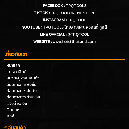
FACEBOOK :
TPQTOOLS
TIKTOK :
TPQTOOLONLINE.STORE
INSTAGRAM :
TPQTOOL
YOUTUBE :
TPQTOOLS ไทยพัฒนสิน ควอลิตี้ ทูลส์
LINE OFFICIAL :
@TPQTOOL
WEBSITE :
www.hoistthailand.com
เกี่ยวกับเรา
• หน้าแรก
• แบรนด์สินค้า
• หมวดหมู่-กลุ่มสินค้า
• ช่องทางการสั่งซื้อ
• ช่องทางการจัดส่ง
• ช่องทางการชำระเงิน
• แจ้งชำระเงิน
• ติดต่อเรา
• ลิงค์
กลุ่มสินค้า