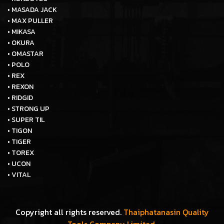
• MASADA JACK
• MAX PULLER
• MIKASA
• OKURA
• OMASTAR
• POLO
• REX
• REXON
• RIDGID
• STRONG UP
• SUPER TIL
• TIGON
• TIGER
• TOREX
• UCON
• VITAL
Copyright all rights reserved.
Thaiphatanasin Quality
Tools Company Limited.