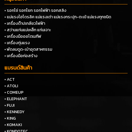
• รอกโซ่ รอกโยก รอกไฟฟ้า รอกสลิง
• แม่แรงไฮโดรลิค แม่แรงเต่า แม่แรงกระปุก-ตะเข้ แม่แรงทุกชนิด
• เครื่องต๊าปเกลียวไฟฟ้า
• สว่านแท่นแม่เหล็ก แท่นเจาะ
• เครื่องมือออโตเมทีฟ
• เครื่องทุ่นแรง
• พัดลมดูด-เป่าอุตสาหกรรม
• เครื่องมือก่อสร้าง
แบรนด์สินค้า
• ACT
• ATOLI
• COMEUP
• ELEPHANT
• FUJI
• KENNEDY
• KING
• KOMAKI
• KONDOTEC